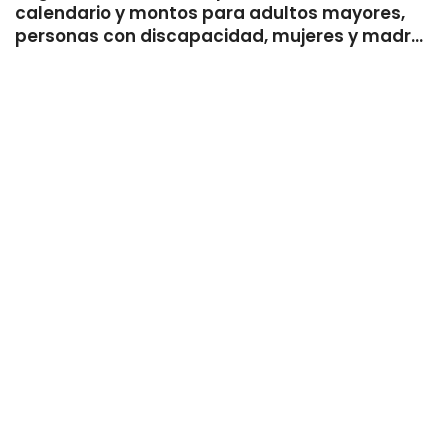
calendario y montos para adultos mayores,
s
personas con discapacidad, mujeres y madres
trabajadoras