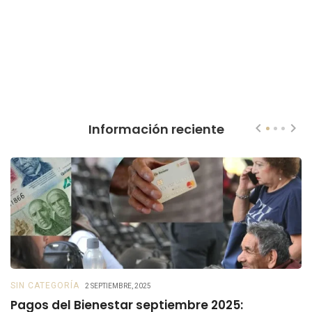
Información reciente
SIN CATEGORÍA
B
2 SEPTIEMBRE, 2025
Pagos del Bienestar septiembre 2025:
B