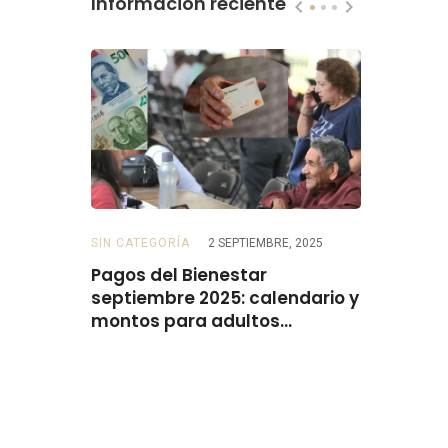
Información reciente
SIN CATEGORÍA
2 SEPTIEMBRE, 2025
BECAS
2 SE
 para
Pagos del Bienestar
Beca Rita
do el
septiembre 2025: calendario y
el 15 de 
montos para adultos
mayores, personas con
discapacidad, mujeres y
madres trabajadoras