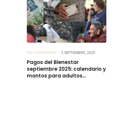
SIN CATEGORÍA
2 SEPTIEMBRE, 2025
BECAS
2 SE
 para
Pagos del Bienestar
Beca Rita
do el
septiembre 2025: calendario y
el 15 de 
montos para adultos
mayores, personas con
discapacidad, mujeres y
madres trabajadoras