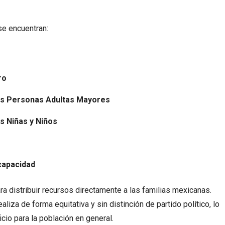
e encuentran:
ro
BECAS
2 SEPTIEMBRE, 2025
BECAS
2 SEPTIEMBRE, 2025
las Personas Adultas Mayores
Beca Rita Cetina abre registro
Entrega de tarjetas
el 15 de septiembre de 2025
Jóvenes Construyen
as Niñas y Niños
Futuro del 2 al 9 de
septiembre 2025
capacidad
 distribuir recursos directamente a las familias mexicanas.
liza de forma equitativa y sin distinción de partido político, lo
cio para la población en general.