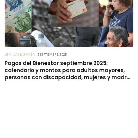
SIN CATEGORÍA
B
2 SEPTIEMBRE, 2025
Pagos del Bienestar septiembre 2025:
B
calendario y montos para adultos mayores,
s
personas con discapacidad, mujeres y madres
trabajadoras