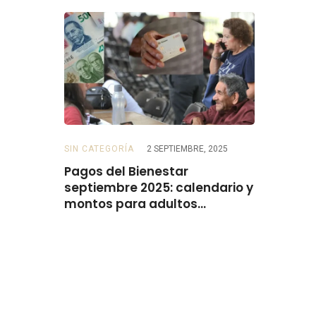
SIN CATEGORÍA
2 SEPTIEMBRE, 2025
BECAS
2 SE
 para
Pagos del Bienestar
Beca Rita
do el
septiembre 2025: calendario y
el 15 de 
montos para adultos
mayores, personas con
discapacidad, mujeres y
madres trabajadoras