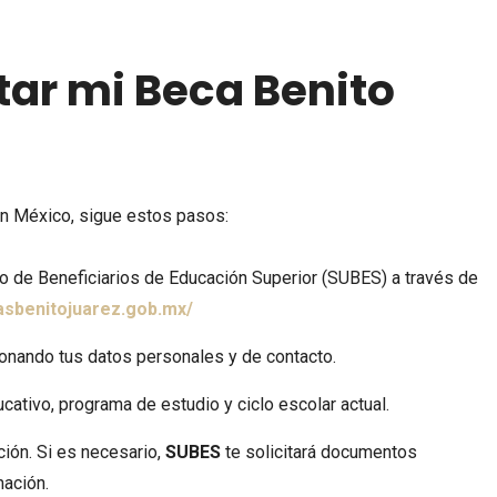
tar mi Beca Benito
 en México, sigue estos pasos:
BECAS
2 SEPTIEMBRE, 2025
BECAS
2 SEPTIEMBRE, 2025
Beca Rita Cetina abre registro
Entrega de tarjetas
co de Beneficiarios de Educación Superior (SUBES) a través de
el 15 de septiembre de 2025
Jóvenes Construyen
asbenitojuarez.gob.mx/
Futuro del 2 al 9 de
septiembre 2025
ionando tus datos personales y de contacto.
cativo, programa de estudio y ciclo escolar actual.
ción. Si es necesario,
SUBES
te solicitará documentos
mación.