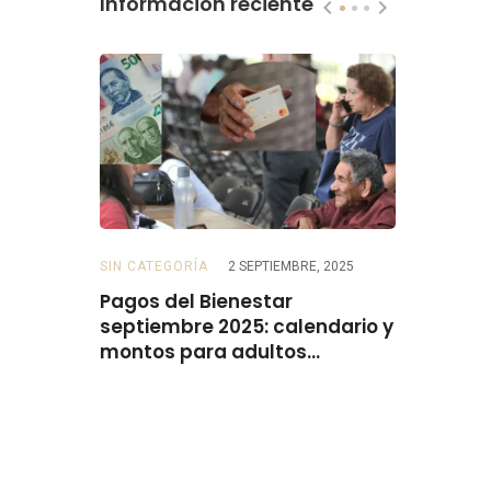
Información reciente
SIN CATEGORÍA
2 SEPTIEMBRE, 2025
BECAS
2 SE
 para
Pagos del Bienestar
Beca Rita
do el
septiembre 2025: calendario y
el 15 de 
montos para adultos
mayores, personas con
discapacidad, mujeres y
madres trabajadoras