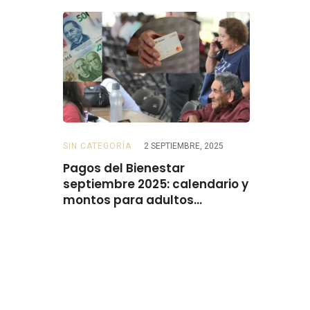
SIN CATEGORÍA
2 SEPTIEMBRE, 2025
BECAS
2 SE
 para
Pagos del Bienestar
Beca Rita
do el
septiembre 2025: calendario y
el 15 de 
montos para adultos
mayores, personas con
discapacidad, mujeres y
madres trabajadoras