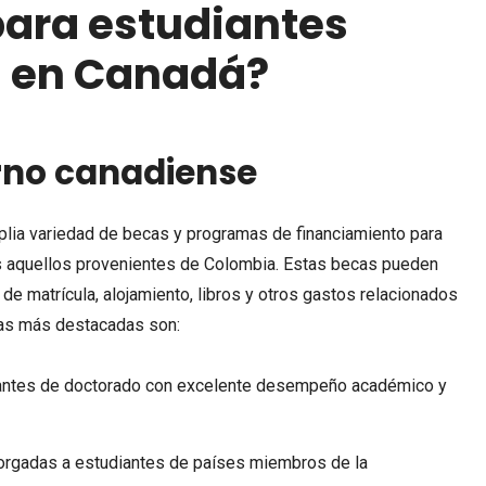
para estudiantes
 en Canadá?
rno canadiense
BECAS
2 SEPTIEMBRE, 2025
BECAS
2 SEPTIEMBRE, 2025
plia variedad de becas y programas de financiamiento para
Beca Rita Cetina abre registro
Entrega de tarjetas
os aquellos provenientes de Colombia. Estas becas pueden
el 15 de septiembre de 2025
Jóvenes Construyen
 de matrícula, alojamiento, libros y otros gastos relacionados
Futuro del 2 al 9 de
cas más destacadas son:
septiembre 2025
diantes de doctorado con excelente desempeño académico y
torgadas a estudiantes de países miembros de la