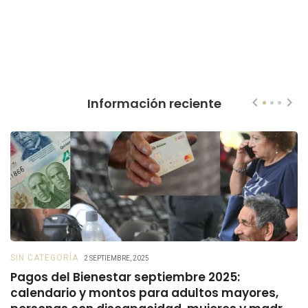
Información reciente
SIN CATEGORÍA
B
2 SEPTIEMBRE, 2025
Pagos del Bienestar septiembre 2025:
B
calendario y montos para adultos mayores,
s