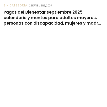
SIN CATEGORÍA
B
2 SEPTIEMBRE, 2025
Pagos del Bienestar septiembre 2025:
B
calendario y montos para adultos mayores,
s
personas con discapacidad, mujeres y madres
trabajadoras