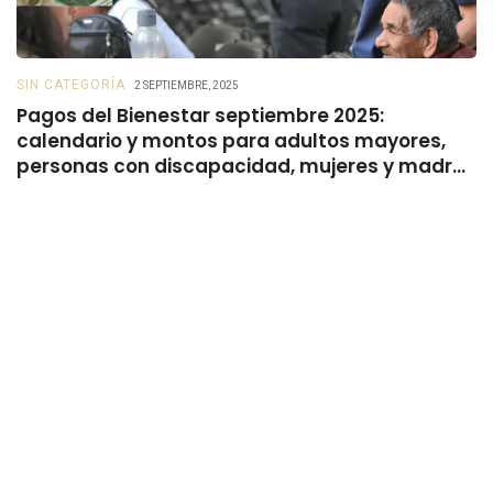
SIN CATEGORÍA
B
2 SEPTIEMBRE, 2025
Pagos del Bienestar septiembre 2025:
B
calendario y montos para adultos mayores,
s
personas con discapacidad, mujeres y madres
trabajadoras